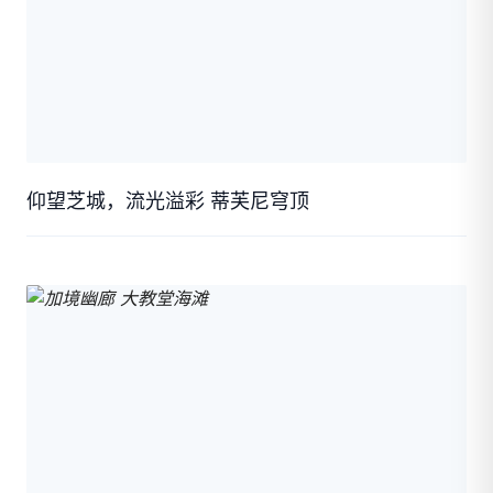
仰望芝城，流光溢彩 蒂芙尼穹顶