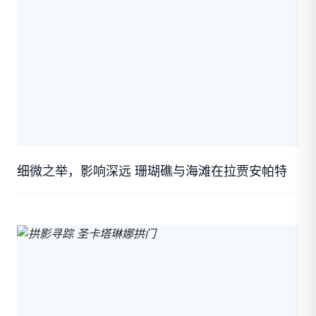
细微之举，影响深远 珊瑚礁与海滩在拉贾安帕特