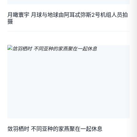
月瞰寰宇 月球与地球由阿耳忒弥斯2号机组人员拍
摄
敛羽栖时 不同亚种的家燕聚在一起休息