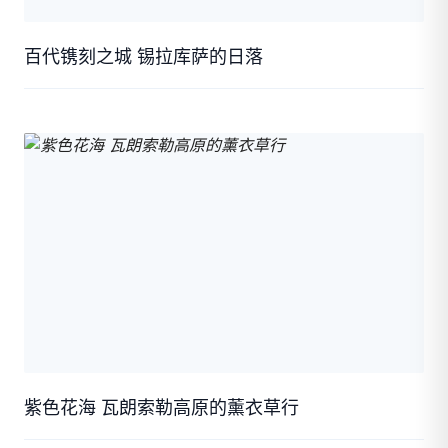
百代镌刻之城 锡拉库萨的日落
紫色花海 瓦朗索勒高原的薰衣草行