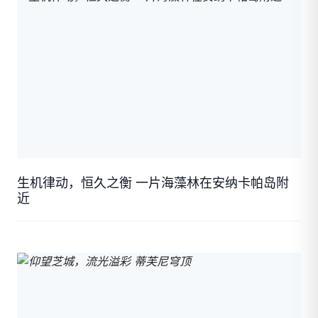
生机律动，恒久之衡 一片海藻林在安纳卡帕岛附
近