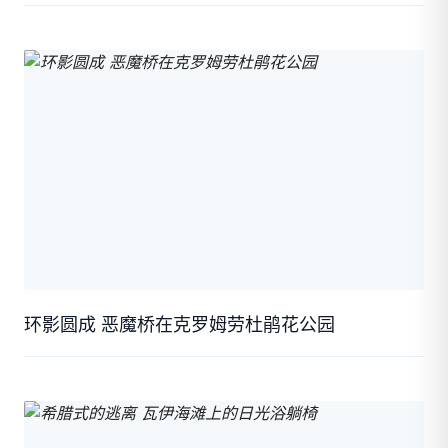
环影圆成 恶魔桥在克罗姆劳杜鹃花公园