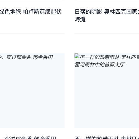
绿色地毯 帕卢斯连绵起伏
日落的阴影 奥林匹克国家
海滩