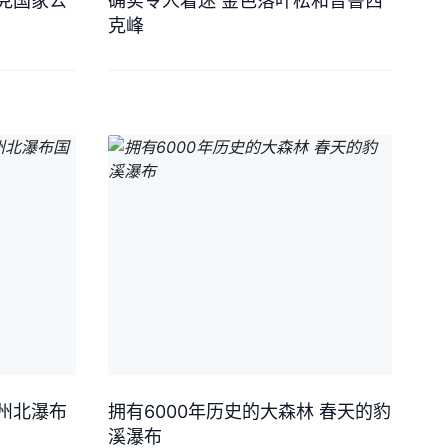
克国家公
确实令人着迷 金色落叶松和普鲁西
克峰
州北瀑布
拥有6000年历史的大森林 春天的豹
溪瀑布