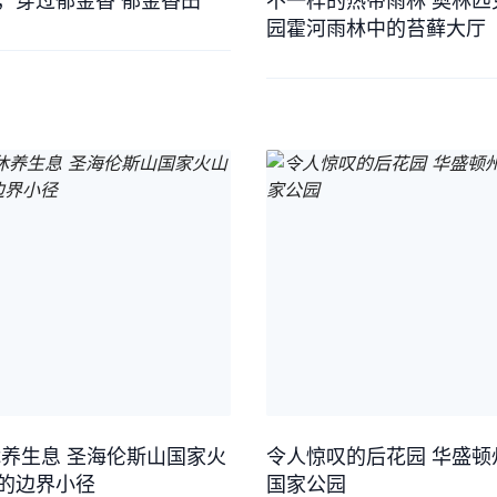
，穿过郁金香 郁金香田
不一样的热带雨林 奥林匹
园霍河雨林中的苔藓大厅
休养生息 圣海伦斯山国家火
令人惊叹的后花园 华盛顿
的边界小径
国家公园