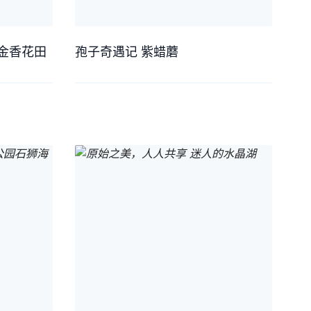
金香花田
孢子奇遇记 紫蜡蘑