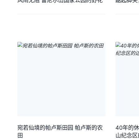
风雨无阻 雷尼尔山国家公园的野花
踮起脚尖
宛若仙境的帕卢斯田园 帕卢斯的农
40年的
田
山纪念区