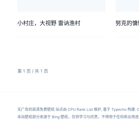
小村庄，大视野 雷讷渔村
努克的慵
第 1 页 / 共 1 页
无广告的高清免费壁纸
站点由
CPU Rank List
维护, 基于
Typecho
构建.
C
本站壁纸部分来源于 Bing 壁纸，仅供学习与欣赏，不得用于任何商业