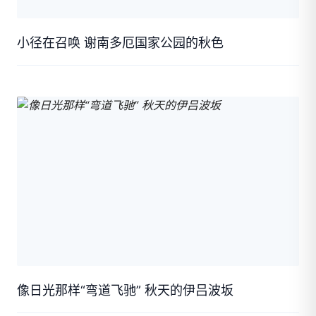
小径在召唤 谢南多厄国家公园的秋色
像日光那样“弯道飞驰” 秋天的伊吕波坂