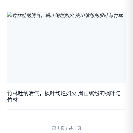
竹林吐纳清气，枫叶绚烂如火 岚山缤纷的枫叶与
竹林
第 1 页 / 共 1 页