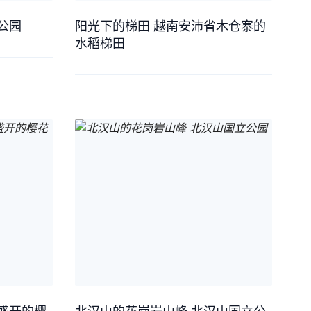
公园
阳光下的梯田 越南安沛省木仓寨的
水稻梯田