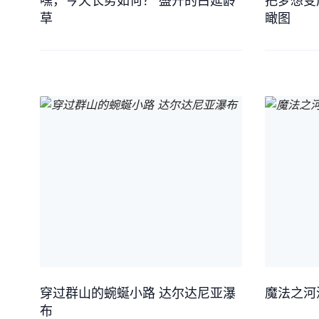
嘿，今天长势如何？ 盛开的白延龄
把梦想变
草
瞰图
穿过群山的蜿蜒小路 达尔达尼亚瀑
魔法之河
布