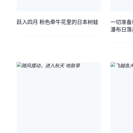
跃入四月 粉色牵牛花里的日本树蛙
一切准备
瀑布日落