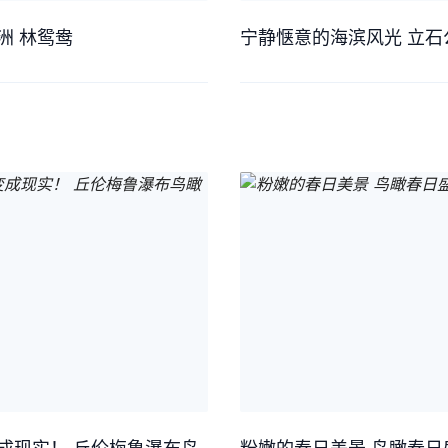
洲 林鸳鸯
宁静惬意的海滨风光 立石