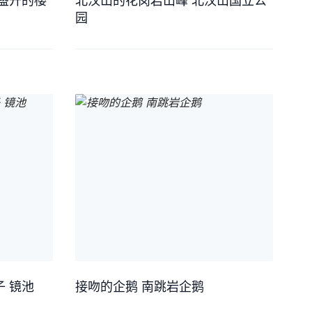
盛开的樱
北汉山的花岗岩山峰 北汉山国立公
园
 镜池
接吻的企鹅 南跳岩企鹅