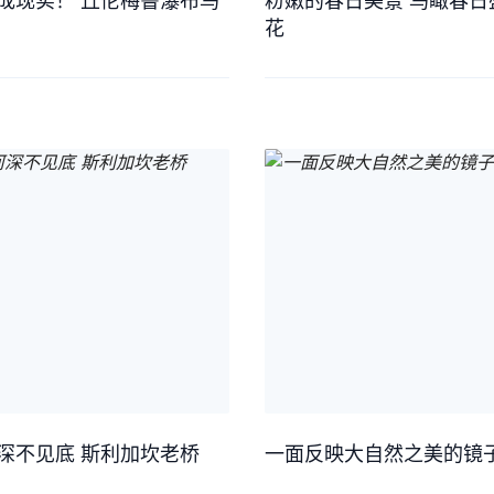
成现实！ 丘伦梅鲁瀑布鸟
粉嫩的春日美景 鸟瞰春日
花
深不见底 斯利加坎老桥
一面反映大自然之美的镜子