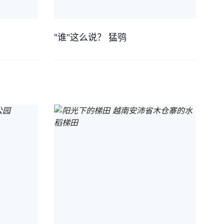
"谁"这么说？ 猛鸮