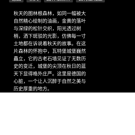
秋天的图林根森林，如同一幅被大
自然精心绘制的油画，金黄的落叶
与深绿的松针交织，阳光透过树
梢，洒下斑驳的光影，仿佛每一寸
土地都在诉说着秋天的故事。在这
片森林的怀抱中，瓦特堡城堡巍然
矗立，它的古老石墙见证了无数历
史的变迁，城堡的尖顶在秋日的蓝
天下显得格外庄严。这里是德国的
心脏，一个让人沉醉于自然之美与
历史厚重的地方。
版权信息：微软 Bing 壁纸 - 秋天的图林根森林与瓦特堡城堡，
德国 (© ezypix/Getty Images)