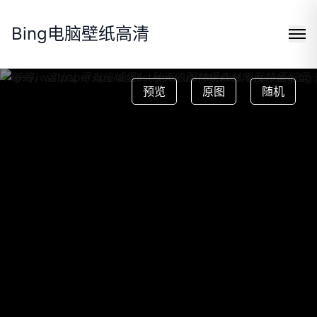
Bing电脑壁纸高清
https://wallpaper.cpuranklist.com/usr/themes/sinai/img/bg.
预览
原图
随机
Search