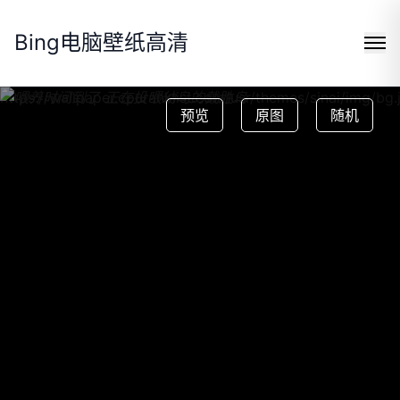
Bing电脑壁纸高清
https://wallpaper.cpuranklist.com/usr/themes/sinai/img/bg.
预览
原图
随机
Search