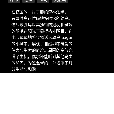
在德国的一片宁静的森林边缘，一
只戴胜鸟正忙碌地投喂它的幼鸟。
这只戴胜鸟以其独特的冠羽和斑斓
的羽毛在阳光下显得格外醒目，它
小心翼翼地将食物送入幼鸟 eager
的小嘴中，展现了自然界中母爱的
伟大与生命的奇迹。周围的空气充
满了生机，偶尔还能听到其他鸟类
的和鸣，为这温馨的一幕增添了几
分生动与和谐。
版权信息：微软 Bing 壁纸 - 正在投喂幼鸟的戴胜鸟，德国 (©
Slawek Staszczuk/Alamy)
随机推荐