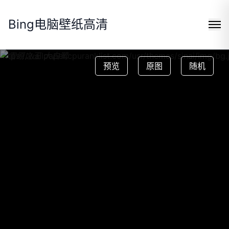
Bing电脑壁纸高清
https://wallpaper.cpuranklist.com/usr/themes/sinai/img/bg.
预览
原图
随机
Search