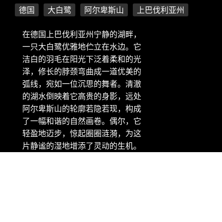
德国
大白鹭
阿尔卑斯山
上巴伐利亚州
在德国上巴伐利亚州宁静的湖畔，
一只大白鹭优雅地伫立在水边。它
洁白的羽毛在阳光下泛着柔和的光
泽，修长的脖颈弯曲成一道优美的
弧线，宛如一位沉思的舞者。清澈
的湖水倒映着它高贵的身影，远处
阿尔卑斯山的轮廓若隐若现，构成
了一幅和谐的自然画卷。偶尔，它
轻盈地迈步，惊起圈圈涟漪，为这
片静谧的湿地增添了灵动的生机。
版权信息：微软 Bing 壁纸 - 大白鹭，上巴伐利亚州，德国 (©
Konrad Wothe/naturepl.com)