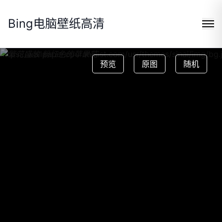
Bing电脑壁纸高清
https://wallpaper.cpuranklist.com/usr/themes/sinai/img/bg.
预览
原图
随机
Search