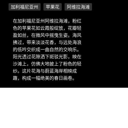
加利福尼亚州
苹果花
阿维拉海滩
在加利福尼亚州阿维拉海滩，粉红
色的苹果花如云霞般绽放，花瓣轻
盈如丝，在微风中摇曳生姿。海风
拂过，带来淡淡花香，与远处海浪
的低吟交织成一曲自然的交响乐。
阳光透过花隙洒下斑驳光影，映在
沙滩上，仿佛大地披上了粉色的轻
纱。这片花海与蔚蓝海岸相映成
趣，构成一幅绝美的春日画卷。
版权信息：微软 Bing 壁纸 - 粉红色的苹果花, 阿维拉海滩, 加
利福尼亚州, 美国 (© Mimi Ditchie Photography/Getty
Images)