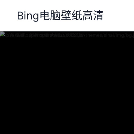
Bing电脑壁纸高清
https://wallpaper.cpuranklist.com/usr/themes/sinai/img/bg.