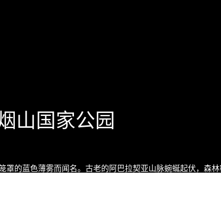
大烟山国家公园
笼罩的蓝色薄雾而闻名。古老的阿巴拉契亚山脉蜿蜒起伏，森林
生动物如黑熊和白尾鹿，共同编织出一幅生机勃勃的自然画卷。
mages/Getty Images)