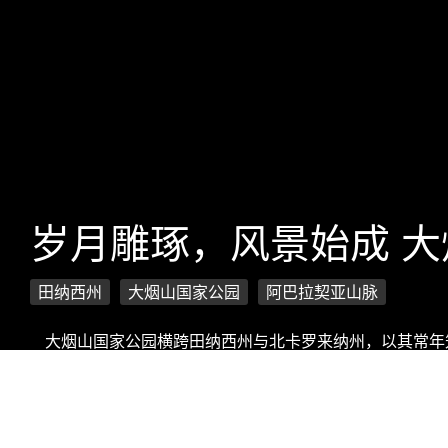
岁月雕琢，风景始成 
田纳西州
大烟山国家公园
阿巴拉契亚山脉
大烟山国家公园横跨田纳西州与北卡罗来纳州，以其常年
布，溪流潺潺。春日的野花、秋日的红叶，以及丰富的野
版权信息：微软 Bing 壁纸 - 大烟山国家公园，田纳西州，美国 (© Mint I