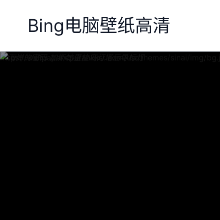
Bing电脑壁纸高清
https://wallpaper.cpuranklist.com/usr/themes/sinai/img/bg.