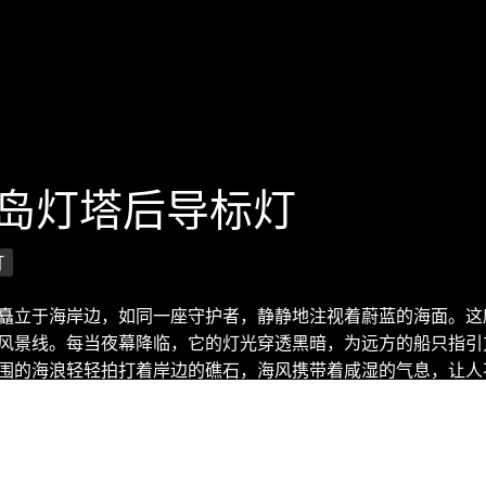
拉岛灯塔后导标灯
灯
矗立于海岸边，如同一座守护者，静静地注视着蔚蓝的海面。这
风景线。每当夜幕降临，它的灯光穿透黑暗，为远方的船只指引
围的海浪轻轻拍打着岸边的礁石，海风携带着咸湿的气息，让人
达州, 美国 (© Wiltser/Getty Images)