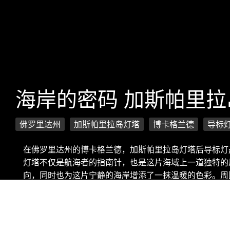
海岸的密码 加斯帕里
佛罗里达州
加斯帕里拉岛灯塔
博卡格兰德
导标
在佛罗里达州的博卡格兰德，加斯帕里拉岛灯塔后导标灯
灯塔不仅是航海者的指南针，也是这片海域上一道独特的
向，同时也为这片宁静的海岸增添了一抹温暖的色彩。周
禁沉醉于这份宁静与美丽之中。
版权信息：微软 Bing 壁纸 - 加斯帕里拉岛灯塔后导标灯, 博卡格兰德, 佛罗里