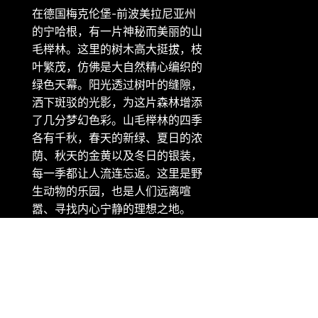
在德国梅克伦堡-前波美拉尼亚州
的宁哈根，有一片神秘而美丽的山
毛榉林。这里的树木高大挺拔，枝
叶繁茂，仿佛是大自然精心编织的
绿色天幕。阳光透过树叶的缝隙，
洒下斑驳的光影，为这片森林增添
了几分梦幻色彩。山毛榉林的四季
各有千秋，春天的新绿、夏日的浓
荫、秋天的金黄以及冬日的银装，
每一季都让人流连忘返。这里是野
生动物的乐园，也是人们远离喧
嚣、寻找内心宁静的理想之地。
版权信息：微软 Bing 壁纸 - 宁哈根的山毛榉林，梅克伦堡-前
波美拉尼亚州，德国 (© Martin Ruegner/Getty Images)