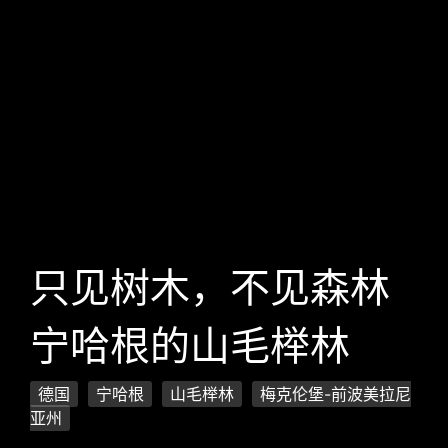
只见树木，不见森林
宁哈根的山毛榉林
德国
宁哈根
山毛榉林
梅克伦堡-前波美拉尼
亚州