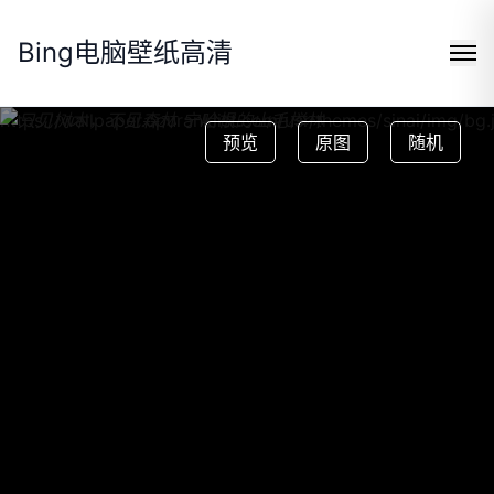
Bing电脑壁纸高清
https://wallpaper.cpuranklist.com/usr/themes/sinai/img/bg.
预览
原图
随机
Search