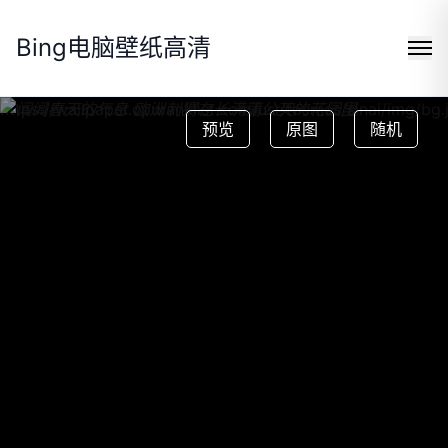
Bing电脑壁纸高清
https://wallpaper.cpuranklist.com/usr/themes/sinai/img/bg.
预览
原图
随机
Search