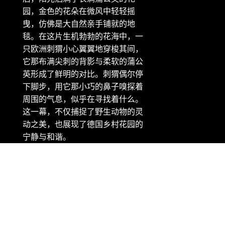
园，金色的花朵在微风中轻轻摇
曳，仿佛是大自然亲手铺就的地
毯。在这片生机勃勃的花海中，一
只欧洲刺猬小心翼翼地穿梭其间，
它那布满尖刺的背影与柔软的蒲公
英形成了鲜明的对比。刺猬偶尔停
下脚步，用它那小巧的鼻子嗅探着
周围的气息，似乎在寻找着什么。
这一幕，不仅捕捉了野生动物的灵
动之美，也展现了德国乡村花园的
宁静与和谐。
版权信息：微软 Bing 壁纸 - 欧洲刺猬在长满蒲公英的花园里，
巴特德里堡，德国 (© Oksana Schmidt/Getty Images)
随机推荐