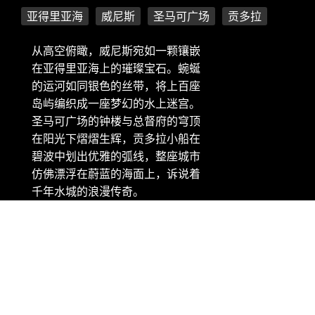
亚得里亚海
威尼斯
圣马可广场
贡多拉
从高空俯瞰，威尼斯宛如一颗镶嵌
在亚得里亚海上的璀璨宝石。蜿蜒
的运河如同银色的丝带，将上百座
岛屿编织成一座梦幻的水上迷宫。
圣马可广场的钟楼与总督府的穹顶
在阳光下熠熠生辉，贡多拉小船在
碧波中划出优雅的弧线，整座城市
仿佛漂浮在蔚蓝的海面上，诉说着
千年水城的浪漫传奇。
版权信息：微软 Bing 壁纸 - 威尼斯鸟瞰图, 意大利 (©
Clement Leonard/Getty Images)
随机推荐