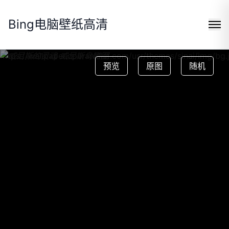
Bing电脑壁纸高清
https://wallpaper.cpuranklist.com/usr/themes/sinai/img/bg.
预览
原图
随机
Search