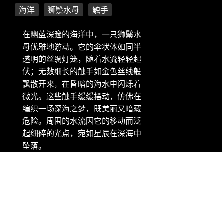
海洋
狮鬃水母
触手
在幽蓝深邃的海洋中，一只狮鬃水
母优雅地游动。它的伞状体如同半
透明的丝绸灯笼，随着水流轻轻起
伏；无数细长的触手如金色丝线般
飘散开来，在昏暗的海水中闪烁着
微光。这些触手缓缓摆动，仿佛在
编织一场深海之梦，既美丽又暗藏
危险。周围的水流因它的移动而泛
起细碎的光点，宛如星辰在深海中
坠落。
版权信息：微软 Bing 壁纸 - 在海洋中游动的狮鬃水母 (©
Alexander Semenov Images/Shutterstock)