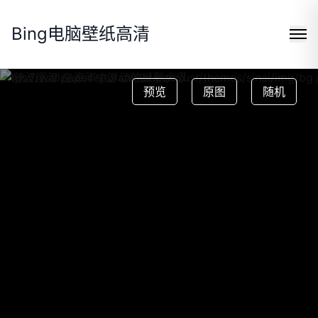
Bing电脑壁纸高清
https://wallpaper.cpuranklist.com/usr/themes/sinai/img/bg.
预览
原图
随机
Search